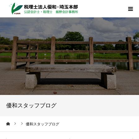
HOME
業務案内
法人概要
採用情報
お問合せ
優和スタッフブログ
プライバシーポリシー
ーム
優和スタッフブログ